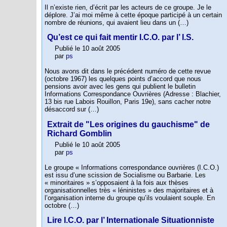
Il n’existe rien, d’écrit par les acteurs de ce groupe. Je le
déplore. J’ai moi même à cette époque participé à un certain
nombre de réunions, qui avaient lieu dans un (…)
Qu’est ce qui fait mentir I.C.O. par l’ I.S.
Publié le 10 août 2005
par
ps
Nous avons dit dans le précédent numéro de cette revue
(octobre 1967) les quelques points d’accord que nous
pensions avoir avec les gens qui publient le bulletin
Informations Correspondance Ouvrières (Adresse : Blachier,
13 bis rue Labois Rouillon, Paris 19e), sans cacher notre
désaccord sur (…)
Extrait de "Les origines du gauchisme" de
Richard Gomblin
Publié le 10 août 2005
par
ps
Le groupe « Informations correspondance ouvrières (I.C.O.)
est issu d’une scission de Socialisme ou Barbarie. Les
« minoritaires » s’opposaient à la fois aux thèses
organisationnelles très « léninistes » des majoritaires et à
l’organisation interne du groupe qu’ils voulaient souple. En
octobre (…)
Lire I.C.O. par l’ Internationale Situationniste