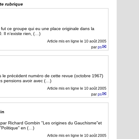
tte rubrique
ue fut ce groupe qui eu une place originale dans la
Il n’existe rien, (…)
Article mis en ligne le
10 août 2005
par
ps
 le précédent numéro de cette revue (octobre 1967)
us pensions avoir avec (…)
Article mis en ligne le
10 août 2005
par
ps
in
rit par Richard Gombin "Les origines du Gauchisme"et
 "Politique" en (…)
Article mis en ligne le
10 août 2005