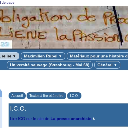
ed de page
à relire
Maximilien Rubel
Matériaux pour une histoire d
▼
▼
Université sauvage (Strasbourg - Mai 68)
Général
▼
Accueil
Textes à lire et à relire
I.C.O.
I.C.O.
Lire ICO sur le site de
La presse anarchiste