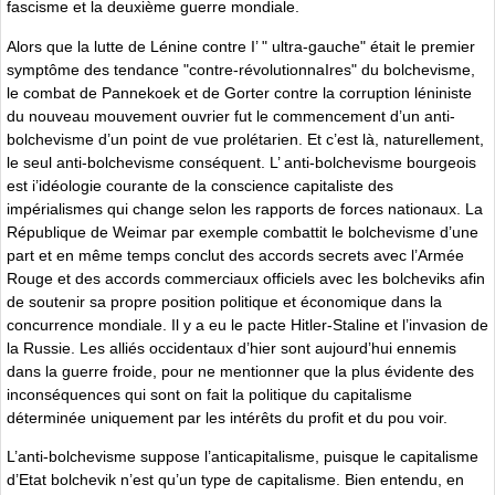
fascisme et la deuxième guerre mondiale.
Alors que la lutte de Lénine contre I’ " ultra-gauche" était le premier
symptôme des tendance "contre-révolutionnaIres" du bolchevisme,
le combat de Pannekoek et de Gorter contre la corruption léniniste
du nouveau mouvement ouvrier fut le commencement d’un anti-
bolchevisme d’un point de vue prolétarien. Et c’est là, naturellement,
le seul anti-bolchevisme conséquent. L’ anti-bolchevisme bourgeois
est i’idéologie courante de la conscience capitaliste des
impérialismes qui change selon les rapports de forces nationaux. La
République de Weimar par exemple combattit le bolchevisme d’une
part et en même temps conclut des accords secrets avec l’Armée
Rouge et des accords commerciaux officiels avec Ies bolcheviks afin
de soutenir sa propre position politique et économique dans la
concurrence mondiale. Il y a eu le pacte Hitler-Staline et l’invasion de
la Russie. Les alliés occidentaux d’hier sont aujourd’hui ennemis
dans la guerre froide, pour ne mentionner que la plus évidente des
inconséquences qui sont on fait la politique du capitalisme
déterminée uniquement par les intérêts du profit et du pou voir.
L’anti-bolchevisme suppose l’anticapitalisme, puisque le capitalisme
d’Etat bolchevik n’est qu’un type de capitalisme. Bien entendu, en