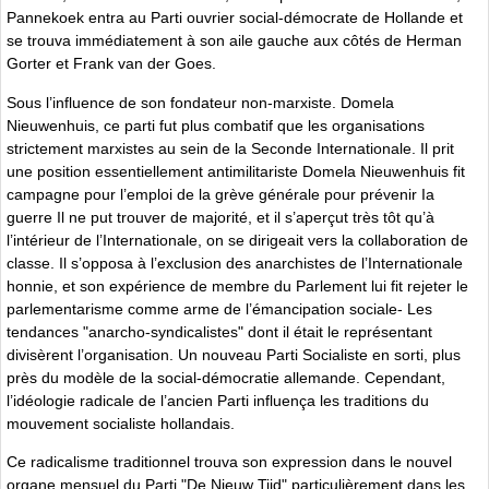
Pannekoek entra au Parti ouvrier social-démocrate de Hollande et
se trouva immédiatement à son aile gauche aux côtés de Herman
Gorter et Frank van der Goes.
Sous l’influence de son fondateur non-marxiste. Domela
Nieuwenhuis, ce parti fut plus combatif que les organisations
strictement marxistes au sein de la Seconde Internationale. Il prit
une position essentiellement antimilitariste Domela Nieuwenhuis fit
campagne pour l’emploi de la grève générale pour prévenir Ia
guerre Il ne put trouver de majorité, et il s’aperçut très tôt qu’à
l’intérieur de l’Internationale, on se dirigeait vers la collaboration de
classe. Il s’opposa à l’exclusion des anarchistes de l’Internationale
honnie, et son expérience de membre du Parlement lui fit rejeter le
parlementarisme comme arme de l’émancipation sociale- Les
tendances "anarcho-syndicalistes" dont il était le représentant
divisèrent l’organisation. Un nouveau Parti Socialiste en sorti, plus
près du modèle de la social-démocratie allemande. Cependant,
l’idéologie radicale de l’ancien Parti influença les traditions du
mouvement socialiste hollandais.
Ce radicalisme traditionnel trouva son expression dans le nouvel
organe mensuel du Parti "De Nieuw Tijd" particulièrement dans les