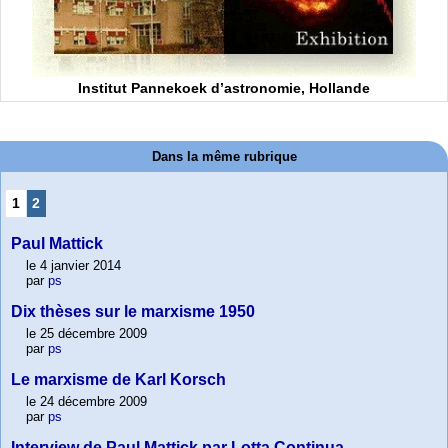
Institut Pannekoek d’astronomie, Hollande
Dans la même rubrique
1
2
Paul Mattick
le 4 janvier 2014
par
ps
Dix thèses sur le marxisme 1950
le 25 décembre 2009
par
ps
Le marxisme de Karl Korsch
le 24 décembre 2009
par
ps
Interview de Paul Mattick par Lotta Continua