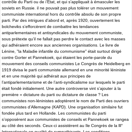
contrôle du Parti ou de i’Etat, et qui s’appliquait à émasculer les
soviets en Russie. il ne pouvait pas plus tolérer un mouvement
communiste international hors du contrôle absolu de son propre
parti. Par des intrigues d’abord et, après 1920, ouvertement les
bolcheviks s’efforcèrent de combattre les tendances
antiparlementaires et antisyndicales du mouvement communiste,
sous prétexte qu’il ne fallait pas perdre le contact avec les masses
qui adhéraient encore aux anciennes organisations. Le livre de
Lénine, "la Maladie infantile du communisme" était surtout dirigé
contre Gorter et Pannekoek, qui étaient les porte-parole du
mouvement des conseils communistes Le Congrès de Heidelberg en
1919 divisa le parti communiste allemand en une minorité léniniste
et en une majorité qui adhérait aux principes de
l’antiparlementarisme et de l’anti-syndicalisme sur lesquels le parti
était fondé initialement. Une autre controverse vint s’ajouter à la
première = dictature du parti ou dictature de classe ? Les
communistes non-léninistes adoptèrent le nom de Parti des ouvriers
communistes d’Allemagne (KAPD). Une organisatIon similaire fut
fondée plus tard en Hollande. Les communistes du parti
s’opposèrent aux communistes de conseils et Pannekoek se rangea
au côté des seconds. Ceux-ci assistèrent au Ile Congrès de la lll°
Internationale en qualité de sympathisants. Les conditions