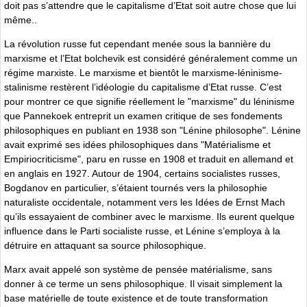
doit pas s’attendre que le capitalisme d’Etat soit autre chose que lui
même..
La révolution russe fut cependant menée sous la bannière du
marxisme et l’Etat bolchevik est considéré généralement comme un
régime marxiste. Le marxisme et bientôt le marxisme-léninisme-
stalinisme restèrent l’idéologie du capitalisme d’Etat russe. C’est
pour montrer ce que signifie réellement le "marxisme" du léninisme
que Pannekoek entreprit un examen critique de ses fondements
philosophiques en publiant en 1938 son "Lénine philosophe". Lénine
avait exprimé ses idées philosophiques dans "Matérialisme et
Empiriocriticisme", paru en russe en 1908 et traduit en allemand et
en anglais en 1927. Autour de 1904, certains socialistes russes,
Bogdanov en particulier, s’étaient tournés vers la philosophie
naturaliste occidentale, notamment vers les Idées de Ernst Mach
qu’ils essayaient de combiner avec le marxisme. Ils eurent quelque
influence dans le Parti socialiste russe, et Lénine s’employa à la
détruire en attaquant sa source philosophique.
Marx avait appelé son système de pensée matérialisme, sans
donner à ce terme un sens philosophique. Il visait simplement la
base matérielle de toute existence et de toute transformation