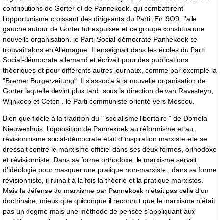
contributions de Gorter et de Pannekoek. qui combattirent
l’opportunisme croissant des dirigeants du Parti. En l9O9. l’aile
gauche autour de Gorter fut expulsée et ce groupe constitua une
nouvelle organisation. le Parti Social-démocrate Pannekoek se
trouvait alors en Allemagne. Il enseignait dans les écoles du Parti
Social-démocrate allemand et écrivait pour des publications
théoriques et pour différents autres journaux, comme par exemple la
"Bremer Burgerzeitung". Il s’associa à la nouvelle organisation de
Gorter laquelle devint plus tard. sous la direction de van Ravesteyn,
Wijnkoop et Ceton . le Parti communiste orienté vers Moscou.
Bien que fidèle à la tradition du " socialisme libertaire " de Domela
Nieuwenhuis, l’opposition de Pannekoek au réformisme et au,
révisionnisme social-démocrate était d"inspiration marxiste elle se
dressait contre le marxisme officiel dans ses deux formes, orthodoxe
et révisionniste. Dans sa forme orthodoxe, le marxisme servait
d’idéologie pour masquer une pratique non-marxiste , dans sa forme
révisionniste, il ruinait à la fois la théorie et la pratique marxistes.
Mais la défense du marxisme par Pannekoek n’était pas celle d’un
doctrinaire, mieux que quiconque il reconnut que le marxisme n’était
pas un dogme mais une méthode de pensée s’appliquant aux