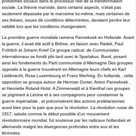
problèmes sociaux dans le processus réel de la transformation
sociale. La théorie marxiste, dans certains aspects, n’était pas
seulement dépassée par le marxisme lui-même, mais certaines de
ses thèses, issues de conditions déterminées, devaient perdre leur
validité lors que les conditions changeraient.
La première guerre mondiale ramena Pannekoek en Hollande. Avant
la guerre, il avait été actif à Brême, en liaison avec Radek, Paul
Fröhlich et Johann Knief Ce groupe radical. de Communistes
internationaux se fondit plis tard avec le Spartakus. Bund, posant
ainsi les fondements du Parti communiste d’Allemagne Des groupes
opposés à la guerre trouvèrent en Allemagne leurs chefs en Karl
Liebknecht, Rosa Luxembourg et Franz Merhing. En hollande , cette
opposition se groupa autour de Herman Gorter, Anton Pannekoek ,
et Henriette Roland-Holst. A Zimmerwald et à Kienthal ces groupes
se joignirent à Lénine et à ses compagnons peur condamner la
guerre impérialiste , et préconisèrent des actions prolétariennes
aussi bien pour la paix que pour la révolution. La révolution russe de
1917, saluée comme le début possible d’un mouvement
révolutionnaire mondial, fut soutenue par les radicaux hollandais et
allemands malgré les divergences profondes entre eux et les
léninistes.