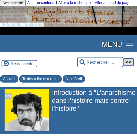
|
|
Aller au contenu
Aller à la recherche
Aller au pied de page
Accessibilité
MENU
Se connecter
Accueil
Textes à lire et à relire
Nico Berti
Introduction à "L’anarchisme
dans l’histoire mais contre
l’histoire"