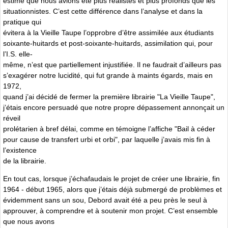
estimé que nous avions été plus réalistes et plus profonds que les
situationnistes. C’est cette différence dans l’analyse et dans la
pratique qui
évitera à la Vieille Taupe l’opprobre d’être assimilée aux étudiants
soixante-huitards et post-soixante-huitards, assimilation qui, pour
l’I.S. elle-
même, n’est que partiellement injustifiée. Il ne faudrait d’ailleurs pas
s’exagérer notre lucidité, qui fut grande à maints égards, mais en
1972,
quand j’ai décidé de fermer la première librairie "La Vieille Taupe",
j’étais encore persuadé que notre propre dépassement annonçait un
réveil
prolétarien à bref délai, comme en témoigne l’affiche "Bail à céder
pour cause de transfert urbi et orbi", par laquelle j’avais mis fin à
l’existence
de la librairie.
En tout cas, lorsque j’échafaudais le projet de créer une librairie, fin
1964 - début 1965, alors que j’étais déjà submergé de problèmes et
évidemment sans un sou, Debord avait été a peu près le seul à
approuver, à comprendre et à soutenir mon projet. C’est ensemble
que nous avons