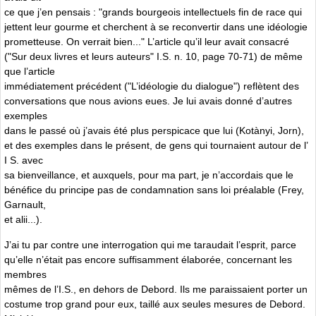
ce que j’en pensais : "grands bourgeois intellectuels fin de race qui
jettent leur gourme et cherchent à se reconvertir dans une idéologie
prometteuse. On verrait bien..." L’article qu’il leur avait consacré
("Sur deux livres et leurs auteurs" I.S. n. 10, page 70-71) de même
que l’article
immédiatement précédent ("L’idéologie du dialogue") reflètent des
conversations que nous avions eues. Je lui avais donné d’autres
exemples
dans le passé où j’avais été plus perspicace que lui (Kotànyi, Jorn),
et des exemples dans le présent, de gens qui tournaient autour de l’
I S. avec
sa bienveillance, et auxquels, pour ma part, je n’accordais que le
bénéfice du principe pas de condamnation sans loi préalable (Frey,
Garnault,
et alii...).
J’ai tu par contre une interrogation qui me taraudait l’esprit, parce
qu’elle n’était pas encore suffisamment élaborée, concernant les
membres
mêmes de l’I.S., en dehors de Debord. Ils me paraissaient porter un
costume trop grand pour eux, taillé aux seules mesures de Debord.