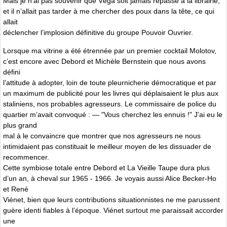
Mais je n’ai pas souvenir que Véga soit jamais repassé à la librairie,
et il n’allait pas tarder à me chercher des poux dans la tête, ce qui
allait
déclencher l’implosion définitive du groupe Pouvoir Ouvrier.
Lorsque ma vitrine a été étrennée par un premier cocktail Molotov,
c’est encore avec Debord et Michèle Bernstein que nous avons
défini
l’attitude à adopter, loin de toute pleurnicherie démocratique et par
un maximum de publicité pour les livres qui déplaisaient le plus aux
staliniens, nos probables agresseurs. Le commissaire de police du
quartier m’avait convoqué : — "Vous cherchez les ennuis !" J’ai eu le
plus grand
mal à le convaincre que montrer que nos agresseurs ne nous
intimidaient pas constituait le meilleur moyen de les dissuader de
recommencer.
Cette symbiose totale entre Debord et La Vieille Taupe dura plus
d’un an, à cheval sur 1965 - 1966. Je voyais aussi Alice Becker-Ho
et René
Viénet, bien que leurs contributions situationnistes ne me parussent
guère identi fiables à l’époque. Viénet surtout me paraissait accorder
une