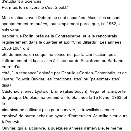
d’étudiant à Sciences
Po, mais ton université c’est S.ouB."
Mes relations avec Debord se sont espacées. Mais elles se sont
spontanément renouées, tout simplement parce que, fin 1962, je
suis venu
habiter rue Rollin, près de la Contrescarpe, et je le rencontrais
régulièrement dans le quartier et aux "Cinq Billards". Les années
1963-1964 ont
été dominées, en ce qui me concerne, par la clarification, puis
l’affrontement et la scission à l’intérieur de Socialisme ou Barbarie,
entre, d’un
côté, "La tendance" animée par Chaulieu-Cardan-Castoriadis, et de
l’autre, Pouvoir Ouvrier, les "traditionalistes" ou "paléomarxistes",
disait
Castoriadis, avec Lyotard, Brune (alias Souyri), Véga, et la majorité
du groupe. De plus, ma première fille était née le 15 février 1963, et
le
pionnicat ne suffisant plus pour survivre, je travaillais comme
employé de bureau chez un syndic d’immeubles. Je militais toujours
à Pouvoir
Ouvrier, qui allait suivre, à quelques années d’intervalle, le même