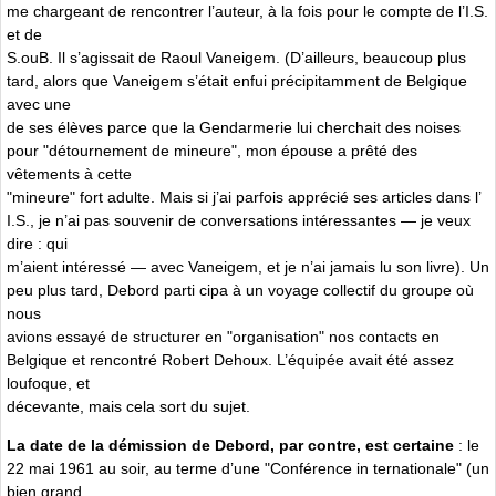
me chargeant de rencontrer l’auteur, à la fois pour le compte de l’I.S.
et de
S.ouB. Il s’agissait de Raoul Vaneigem. (D’ailleurs, beaucoup plus
tard, alors que Vaneigem s’était enfui précipitamment de Belgique
avec une
de ses élèves parce que la Gendarmerie lui cherchait des noises
pour "détournement de mineure", mon épouse a prêté des
vêtements à cette
"mineure" fort adulte. Mais si j’ai parfois apprécié ses articles dans l’
I.S., je n’ai pas souvenir de conversations intéressantes — je veux
dire : qui
m’aient intéressé — avec Vaneigem, et je n’ai jamais lu son livre). Un
peu plus tard, Debord parti cipa à un voyage collectif du groupe où
nous
avions essayé de structurer en "organisation" nos contacts en
Belgique et rencontré Robert Dehoux. L’équipée avait été assez
loufoque, et
décevante, mais cela sort du sujet.
La date de la démission de Debord, par contre, est certaine
: le
22 mai 1961 au soir, au terme d’une "Conférence in ternationale" (un
bien grand