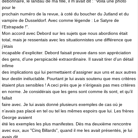
débonnaire, le landau de ma fille, il m’avait dit : "Voilà une photo
pour le
prochain numéro de la revue, à coté du boucher du Jutland et du
vampire de Dusseldorf. Avec comme légende : Le Satyre de
l’Estrapade !".
Mon accord avec Debord sur les sujets que nous abordions était
total, mais je ressentais avec les situationnistes une différence que
j’étais
incapable d’expliciter. Debord faisait preuve dans son appréciation
des gens, d’une perspicacité extraordinaire. Il savait tirer d’un détail
infime
des implications qui lui permettaient d’assigner aux uns et aux autres
leur destin inéluctable. Pourtant je lui avais soutenu que mes critères
étaient plus sensibles ! A ceci près que je n’érigeais pas mes critères
en norme. Je considérais que les gens sont comme ils sont, et qu’il
fallait
faire avec. Je lui avais donné plusieurs exemples de cas où je
n’avais pas placé en tel ou tel les mêmes espoirs que lui. Les frères
George avaient
été les exemples les plus manifestes. Dès ma deuxième rencontre
avec eux, aux "Cinq Billards", quand il me les avait présentés, je lui
avais dit