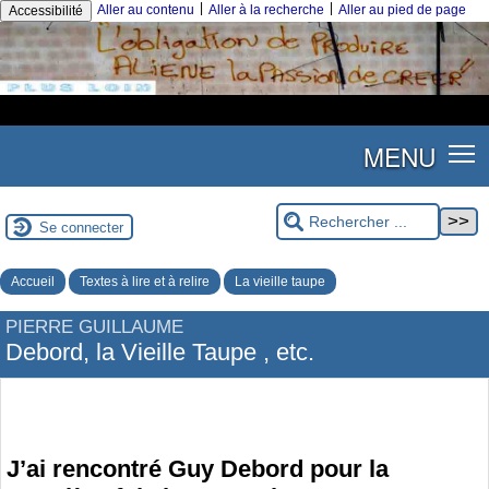
|
|
Aller au contenu
Aller à la recherche
Aller au pied de page
Accessibilité
MENU
Se connecter
Accueil
Textes à lire et à relire
La vieille taupe
PIERRE GUILLAUME
Debord, la Vieille Taupe , etc.
J’ai rencontré Guy Debord pour la