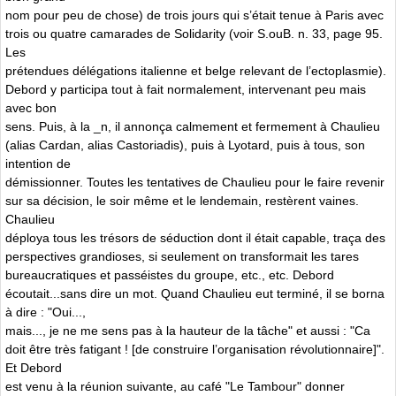
nom pour peu de chose) de trois jours qui s’était tenue à Paris avec
trois ou quatre camarades de Solidarity (voir S.ouB. n. 33, page 95.
Les
prétendues délégations italienne et belge relevant de l’ectoplasmie).
Debord y participa tout à fait normalement, intervenant peu mais
avec bon
sens. Puis, à la _n, il annonça calmement et fermement à Chaulieu
(alias Cardan, alias Castoriadis), puis à Lyotard, puis à tous, son
intention de
démissionner. Toutes les tentatives de Chaulieu pour le faire revenir
sur sa décision, le soir même et le lendemain, restèrent vaines.
Chaulieu
déploya tous les trésors de séduction dont il était capable, traça des
perspectives grandioses, si seulement on transformait les tares
bureaucratiques et passéistes du groupe, etc., etc. Debord
écoutait...sans dire un mot. Quand Chaulieu eut terminé, il se borna
à dire : "Oui...,
mais..., je ne me sens pas à la hauteur de la tâche" et aussi : "Ca
doit être très fatigant ! [de construire l’organisation révolutionnaire]".
Et Debord
est venu à la réunion suivante, au café "Le Tambour" donner