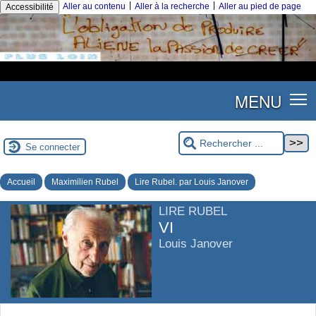
|
|
Aller au contenu
Aller à la recherche
Aller au pied de page
Accessibilité
MENU
Se connecter
Accueil
Maximilien Rubel
Lire Rubel. par Louis Janover
LIRE RUBEL
VI
Louis Janover