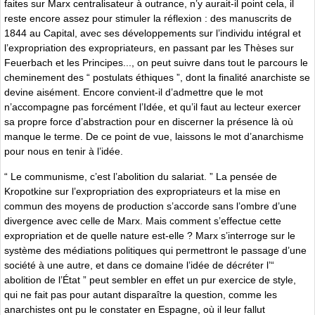
faites sur Marx centralisateur à outrance, n’y aurait-il point cela, il
reste encore assez pour stimuler la réflexion : des manuscrits de
1844 au Capital, avec ses développements sur l’individu intégral et
l’expropriation des expropriateurs, en passant par les Thèses sur
Feuerbach et les Principes..., on peut suivre dans tout le parcours le
cheminement des “ postulats éthiques ”, dont la finalité anarchiste se
devine aisément. Encore convient-il d’admettre que le mot
n’accompagne pas forcément l’Idée, et qu’il faut au lecteur exercer
sa propre force d’abstraction pour en discerner la présence là où
manque le terme. De ce point de vue, laissons le mot d’anarchisme
pour nous en tenir à l’idée.
“ Le communisme, c’est l’abolition du salariat. ” La pensée de
Kropotkine sur l’expropriation des expropriateurs et la mise en
commun des moyens de production s’accorde sans l’ombre d’une
divergence avec celle de Marx. Mais comment s’effectue cette
expropriation et de quelle nature est-elle ? Marx s’interroge sur le
système des médiations politiques qui permettront le passage d’une
société à une autre, et dans ce domaine l’idée de décréter l’“
abolition de l’État ” peut sembler en effet un pur exercice de style,
qui ne fait pas pour autant disparaître la question, comme les
anarchistes ont pu le constater en Espagne, où il leur fallut