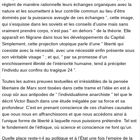
règlent de manière rationnelle leurs échanges organiques avec la
nature et les soumettent à leur contrôle commun au lieu d’être
dominés par la puissance aveugle de ces échanges ”, cette image,
qui s’esquisse dans les soviets et les conseils d’usine mais sans
vraiment prendre corps, n’est pas “ en dehors ” de la théorie. Elle
apparaît en filigrane dans tous les développements du Capital.
Simplement, cette projection utopique parle d’une “ liberté qui
coexiste avec la nécessité, avec une nécessité enfin présente sous
son véritable visage ” ; et qui, “ par sa promesse d’un
enrichissement illimité de l’intériorité humaine, tend à précipiter
l’individu aux confins du tragique 24 ”.
Toutes les autres preuves textuelles et irrésistibles de la pensée
libertaire de Marx sont tissées dans cette trame et l’idée en est à
coup sûr aux antipodes de “ l’individualisme anarchiste ” tel que le
décrit Victor Basch dans une étude inégalée par sa force et sa
profondeur. C’est en prenant conscience de ces chaînes causales
que nous nous en affranchissons et que nous accédons ainsi à
l’unique forme de liberté à laquelle nous puissions prétendre. Tel est
le fondement de l’éthique, où science et conscience ne font qu’un.
Quelle place reste-t-il au politique et à l’État une fois l’empire de la