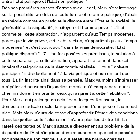
entre l’État politique et l’État non politique. ”
Dès ses premières passes d’armes avec Hegel, Marx s’est interrogé
sur la possibilité, au-delà de toute forme et réforme politique, d’abolir
en théorie comme en pratique le divorce entre l’État et la société, la
généralité et la singularité, le citoyen et l’homme privé. “ L’État
comme tel, cette abstraction, n’appartient qu’aux Temps modernes,
parce que la vie privée, cette abstraction, n’appartient qu’aux Temps
modernes ” et c’est pourquoi, “ dans la vraie démocratie, l’État
politique disparaît ” 17. Une fois posées les prémisses, la solution à
cette séparation, à cette aliénation, apparaît nettement dans cet
impératif catégorique de la démocratie réalisée : “ tous ” doivent
participer “ individuellement ” à la vie politique et non en tant que
tous. La fin inscrite ainsi dans sa pensée, Marx va moins s’intéresser
à répéter ad nauseam l’injonction morale qu’à comprendre quels
chemins doivent emprunter ceux qui aspirent à cette “ abolition ”.
Pour Marx, qui prolonge en cela Jean-Jacques Rousseau, la
démocratie radicale exclut la représentation. L’une posée, l’autre est
niée. Mais Marx n’aura de cesse d’approfondir l’étude des conditions
dans lesquelles cette “ aliénation ” n’aura plus lieu d’être 18. La
rareté des textes où Marx s’attaque directement au problème de la
disparition de l’État n’implique donc aucunement que cette pensée
soit absente de son œuvre. Ce qui serait une preuve chez ses