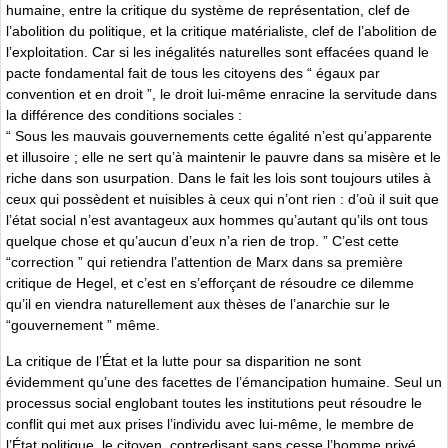
humaine, entre la critique du système de représentation, clef de
l’abolition du politique, et la critique matérialiste, clef de l’abolition de
l’exploitation. Car si les inégalités naturelles sont effacées quand le
pacte fondamental fait de tous les citoyens des “ égaux par
convention et en droit ”, le droit lui-même enracine la servitude dans
la différence des conditions sociales :
“ Sous les mauvais gouvernements cette égalité n’est qu’apparente
et illusoire ; elle ne sert qu’à maintenir le pauvre dans sa misère et le
riche dans son usurpation. Dans le fait les lois sont toujours utiles à
ceux qui possèdent et nuisibles à ceux qui n’ont rien : d’où il suit que
l’état social n’est avantageux aux hommes qu’autant qu’ils ont tous
quelque chose et qu’aucun d’eux n’a rien de trop. ” C’est cette
“correction ” qui retiendra l’attention de Marx dans sa première
critique de Hegel, et c’est en s’efforçant de résoudre ce dilemme
qu’il en viendra naturellement aux thèses de l’anarchie sur le
“gouvernement ” même.
La critique de l’État et la lutte pour sa disparition ne sont
évidemment qu’une des facettes de l’émancipation humaine. Seul un
processus social englobant toutes les institutions peut résoudre le
conflit qui met aux prises l’individu avec lui-même, le membre de
l’État politique, le citoyen, contredisant sans cesse l’homme privé,